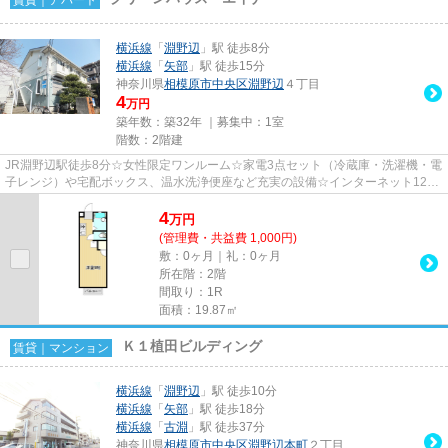
横浜線
「
淵野辺
」駅 徒歩8分
横浜線
「
矢部
」駅 徒歩15分
神奈川県
相模原市中央区
淵野辺
４丁目
4
万円
築年数：築32年 ｜募集中：
1室
階数：2階建
JR淵野辺駅徒歩8分☆女性限定ワンルーム☆家電3点セット（冷蔵庫・洗濯機・電
子レンジ）や宅配ボックス、温水洗浄便座など充実の設備☆インターネット12M
無料＆割引あり☆グルメシティが近...
4
万
円
(管理費・共益費 1,000円)
敷：0ヶ月｜礼：0ヶ月
所在階：2階
間取り：1R
面積：19.87㎡
Ｋ１植田ビルディング
賃貸｜マンション
横浜線
「
淵野辺
」駅 徒歩10分
横浜線
「
矢部
」駅 徒歩18分
横浜線
「
古淵
」駅 徒歩37分
神奈川県
相模原市中央区
淵野辺本町
２丁目