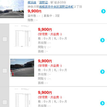
横浜線
「
淵野辺
」駅 徒歩10分
神奈川県
相模原市中央区
淵野辺本町
２丁目
9,900
円
築年数：- ｜募集中：
3室
階数：-
9,900
円
(管理費・共益費 -)
敷：0ヶ月｜礼：0ヶ月
所在階：-
間取り：-
面積：-
9,900
円
(管理費・共益費 -)
敷：0ヶ月｜礼：0ヶ月
所在階：-
間取り：-
面積：-
9,900
円
(管理費・共益費 -)
敷：0ヶ月｜礼：0ヶ月
所在階：-