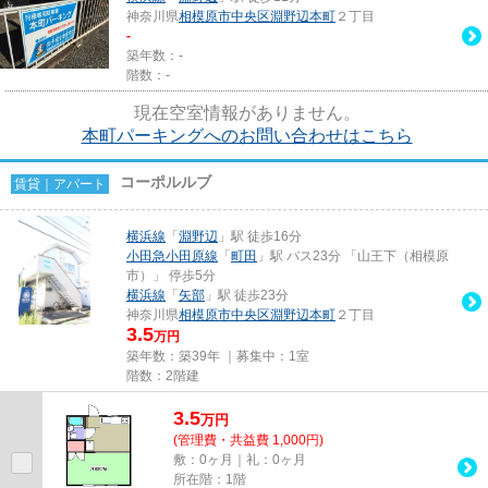
神奈川県
相模原市中央区
淵野辺本町
２丁目
-
築年数：-
階数：-
現在空室情報がありません。
本町パーキングへのお問い合わせはこちら
コーポルルブ
賃貸｜アパート
横浜線
「
淵野辺
」駅 徒歩16分
小田急小田原線
「
町田
」駅 バス23分 「山王下（相模原
市）」 停歩5分
横浜線
「
矢部
」駅 徒歩23分
神奈川県
相模原市中央区
淵野辺本町
２丁目
3.5
万円
築年数：築39年 ｜募集中：
1室
階数：2階建
3.5
万
円
(管理費・共益費 1,000円)
敷：0ヶ月｜礼：0ヶ月
所在階：1階