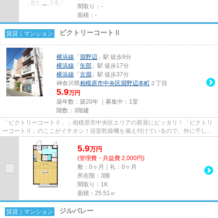
間取り：-
面積：-
ビクトリーコートⅡ
賃貸｜マンション
横浜線
「
淵野辺
」駅 徒歩9分
横浜線
「
矢部
」駅 徒歩17分
横浜線
「
古淵
」駅 徒歩37分
神奈川県
相模原市中央区
淵野辺本町
２丁目
5.9
万円
築年数：築20年 ｜募集中：
1室
階数：3階建
「ビクトリーコートⅡ」：相模原市中央区エリアの新居にピッタリ！「ビクトリ
ーコートⅡ」のここがイチオシ！浴室乾燥機を備え付けているので、外に干した
くない日でも効率よくカラッと...
5.9
万
円
(管理費・共益費 2,000円)
敷：0ヶ月｜礼：0ヶ月
所在階：3階
間取り：1K
面積：25.51㎡
ジルバレー
賃貸｜マンション