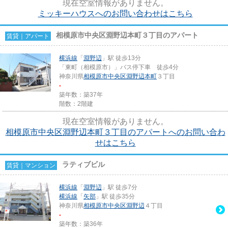
現在空室情報がありません。
ミッキーハウスへのお問い合わせはこちら
相模原市中央区淵野辺本町３丁目のアパート
賃貸｜アパート
横浜線
「
淵野辺
」駅 徒歩13分
「東町（相模原市）」バス停下車 徒歩4分
神奈川県
相模原市中央区
淵野辺本町
３丁目
-
築年数：築37年
階数：2階建
現在空室情報がありません。
相模原市中央区淵野辺本町３丁目のアパートへのお問い合わ
せはこちら
ラティブビル
賃貸｜マンション
横浜線
「
淵野辺
」駅 徒歩7分
横浜線
「
矢部
」駅 徒歩35分
神奈川県
相模原市中央区
淵野辺
４丁目
-
築年数：築36年