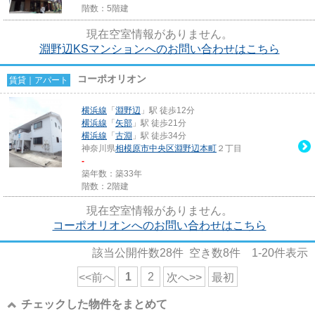
階数：5階建
現在空室情報がありません。
淵野辺KSマンションへのお問い合わせはこちら
コーポオリオン
賃貸｜アパート
横浜線
「
淵野辺
」駅 徒歩12分
横浜線
「
矢部
」駅 徒歩21分
横浜線
「
古淵
」駅 徒歩34分
神奈川県
相模原市中央区
淵野辺本町
２丁目
-
築年数：築33年
階数：2階建
現在空室情報がありません。
コーポオリオンへのお問い合わせはこちら
該当公開件数
28
件 空き数
8
件
1-20
件表示
1
2
<<前へ
次へ>>
最初
チェックした物件をまとめて