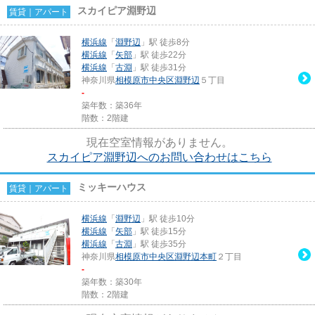
スカイピア淵野辺
賃貸｜アパート
横浜線
「
淵野辺
」駅 徒歩8分
横浜線
「
矢部
」駅 徒歩22分
横浜線
「
古淵
」駅 徒歩31分
神奈川県
相模原市中央区
淵野辺
５丁目
-
築年数：築36年
階数：2階建
現在空室情報がありません。
スカイピア淵野辺へのお問い合わせはこちら
ミッキーハウス
賃貸｜アパート
横浜線
「
淵野辺
」駅 徒歩10分
横浜線
「
矢部
」駅 徒歩15分
横浜線
「
古淵
」駅 徒歩35分
神奈川県
相模原市中央区
淵野辺本町
２丁目
-
築年数：築30年
階数：2階建