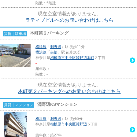
階数：5階建
現在空室情報がありません。
ラティブビルへのお問い合わせはこちら
本町第２パーキング
賃貸｜駐車場
横浜線
「
淵野辺
」駅 徒歩11分
横浜線
「
矢部
」駅 徒歩20分
神奈川県
相模原市中央区
淵野辺本町
２丁目
-
築年数：-
階数：-
現在空室情報がありません。
本町第２パーキングへのお問い合わせはこちら
淵野辺KSマンション
賃貸｜マンション
横浜線
「
淵野辺
」駅 徒歩5分
神奈川県
相模原市中央区
淵野辺
５丁目
-
築年数：築27年