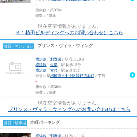
-
築年数：築37年
階数：4階建
現在空室情報がありません。
Ｋ１植田ビルディングへのお問い合わせはこちら
プリンス・ヴィラ・ウィング
賃貸｜マンション
横浜線
「
淵野辺
」駅 徒歩10分
横浜線
「
矢部
」駅 徒歩18分
横浜線
「
古淵
」駅 徒歩35分
神奈川県
相模原市中央区
淵野辺本町
２丁目
-
築年数：築36年
階数：3階建
現在空室情報がありません。
プリンス・ヴィラ・ウィングへのお問い合わせはこちら
本町パーキング
賃貸｜駐車場
横浜線
「
淵野辺
」駅 徒歩11分