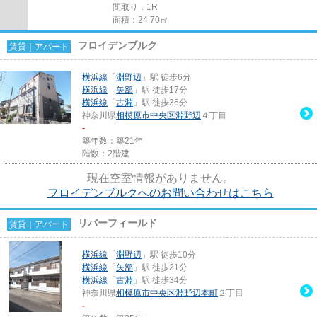
間取り：1R
面積：24.70㎡
フロイデンブルク
賃貸｜アパート
横浜線
「
淵野辺
」駅 徒歩6分
横浜線
「
矢部
」駅 徒歩17分
横浜線
「
古淵
」駅 徒歩36分
神奈川県
相模原市中央区
淵野辺
４丁目
-
築年数：築21年
階数：2階建
現在空室情報がありません。
フロイデンブルクへのお問い合わせはこちら
リバーフィールド
賃貸｜アパート
横浜線
「
淵野辺
」駅 徒歩10分
横浜線
「
矢部
」駅 徒歩21分
横浜線
「
古淵
」駅 徒歩34分
神奈川県
相模原市中央区
淵野辺本町
２丁目
-