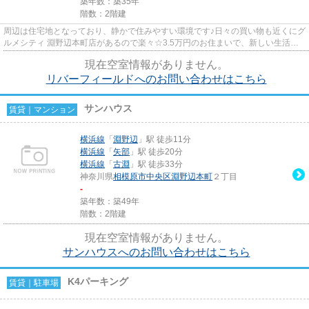
築年数：築35年
階数：2階建
周辺は住宅地となっており、静かで住みやすい環境です♪日々の買い物も近くにグ
ルメシティ 淵野辺本町店があるので楽々☆3.5万円のお住まいで、新しい生活を
始めてみるのはいかがでしょ...
現在空室情報がありません。
リバーフィールドへのお問い合わせはこちら
サンハウス
賃貸｜マンション
横浜線
「
淵野辺
」駅 徒歩11分
横浜線
「
矢部
」駅 徒歩20分
横浜線
「
古淵
」駅 徒歩33分
神奈川県
相模原市中央区
淵野辺本町
２丁目
-
築年数：築49年
階数：2階建
現在空室情報がありません。
サンハウスへのお問い合わせはこちら
K4パーキング
賃貸｜駐車場