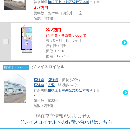
神奈川県
相模原市中央区
淵野辺本町
２丁目
3.7
万円
築年数：築35年 ｜募集中：
1室
階数：2階建
3.7
万
円
(管理費・共益費 3,000円)
敷：0ヶ月｜礼：0ヶ月
所在階：1階
間取り：1K
面積：19.74㎡
グレイスロイヤル
賃貸｜アパート
横浜線
「
淵野辺
」駅 徒歩22分
横浜線
「
古淵
」駅 徒歩24分
神奈川県
相模原市中央区
淵野辺本町
４丁目
-
築年数：築33年
階数：2階建
現在空室情報がありません。
グレイスロイヤルへのお問い合わせはこちら