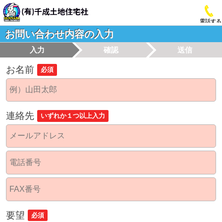
電話する
お問い合わせ内容の入力
入力
確認
送信
お名前
必須
連絡先
いずれか１つ以上入力
要望
必須