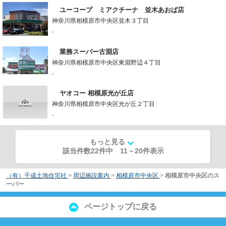
ユーコープ ミアクチーナ 並木あおば店
神奈川県相模原市中央区並木３丁目
-
業務スーパー古淵店
神奈川県相模原市中央区東淵野辺４丁目
-
ヤオコー 相模原光が丘店
神奈川県相模原市中央区光が丘２丁目
-
もっと見る
該当件数22件中
11
－
20
件表示
（有）千成土地住宅社
>
周辺施設案内
>
相模原市中央区
>
相模原市中央区のス
ーパー
ページトップに戻る