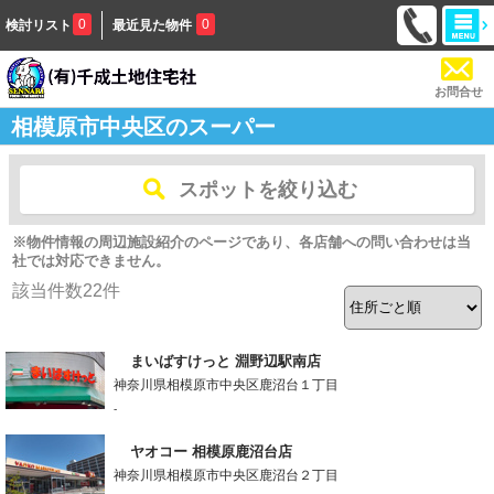
0
0
検討リスト
最近見た物件
お問合せ
相模原市中央区のスーパー
スポットを絞り込む
※物件情報の周辺施設紹介のページであり、各店舗への問い合わせは当
社では対応できません。
該当件数
22
件
まいばすけっと 淵野辺駅南店
神奈川県相模原市中央区鹿沼台１丁目
-
ヤオコー 相模原鹿沼台店
神奈川県相模原市中央区鹿沼台２丁目