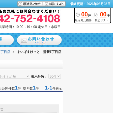
最終更新：2026年08月08日
00
00
件
件
最近見た物件
検討リスト
営業時間：10:00～19：00
定休日：水曜日
1丁目店
>
まいばすけっと 清新1丁目店
表示件数：
1
1
1-1
当公開件数
件 空き数
件
件表示
丁目