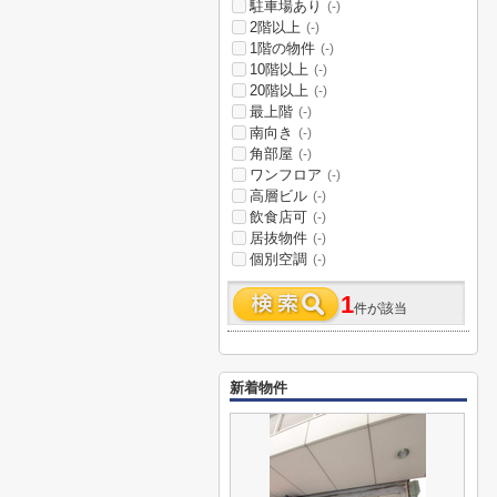
駐車場あり
(-)
2階以上
(-)
1階の物件
(-)
10階以上
(-)
20階以上
(-)
最上階
(-)
南向き
(-)
角部屋
(-)
ワンフロア
(-)
高層ビル
(-)
飲食店可
(-)
居抜物件
(-)
個別空調
(-)
1
件が該当
新着物件