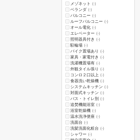
メゾネット
(-)
ベランダ
(-)
バルコニー
(-)
ルーフバルコニー
(-)
オール電化
(-)
エレベーター
(-)
照明器具付き
(-)
駐輪場
(-)
バイク置場あり
(-)
家具・家電付き
(-)
洗濯機置場有
(-)
外観タイル張り
(-)
コンロ２口以上
(-)
食器洗い乾燥機
(-)
システムキッチン
(-)
対面式キッチン
(-)
バス・トイレ別
(-)
追焚機能浴室
(-)
浴室乾燥機
(-)
温水洗浄便座
(-)
洗面台
(-)
洗髪洗面化粧台
(-)
シャワー
(-)