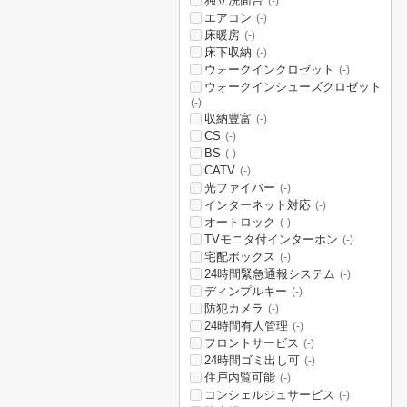
独立洗面台
(-)
エアコン
(-)
床暖房
(-)
床下収納
(-)
ウォークインクロゼット
(-)
ウォークインシューズクロゼット
(-)
収納豊富
(-)
CS
(-)
BS
(-)
CATV
(-)
光ファイバー
(-)
インターネット対応
(-)
オートロック
(-)
TVモニタ付インターホン
(-)
宅配ボックス
(-)
24時間緊急通報システム
(-)
ディンプルキー
(-)
防犯カメラ
(-)
24時間有人管理
(-)
フロントサービス
(-)
24時間ゴミ出し可
(-)
住戸内覧可能
(-)
コンシェルジュサービス
(-)