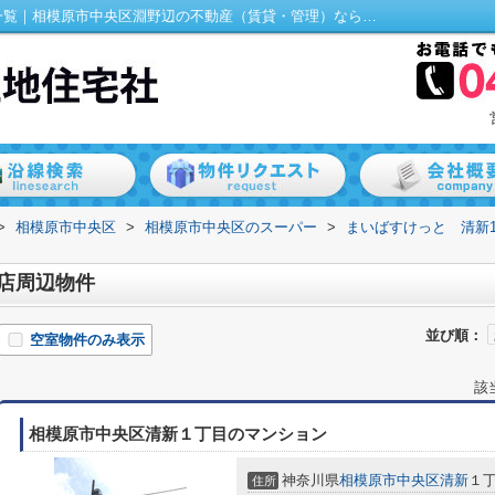
まいばすけっと 清新1丁目店周辺の物件一覧｜相模原市中央区淵野辺の不動産（賃貸・管理）なら（有）千成土地住宅社
>
相模原市中央区
>
相模原市中央区のスーパー
>
まいばすけっと 清新
店周辺物件
並び順：
空室物件のみ表示
該
相模原市中央区清新１丁目のマンション
神奈川県
相模原市中央区
清新
１
住所