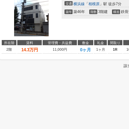
交通
横浜線
「
相模原
」駅 徒歩7分
築46年
3階建
鉄骨
築年
階数
構造
所在階
賃料
管理費・共益費
敷金
礼金
間取り
14.3
万円
0ヶ月
2階
11,000円
1ヶ月
1R
1
該