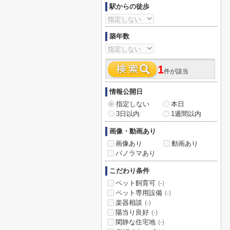
駅からの徒歩
築年数
1
件が該当
情報公開日
指定しない
本日
3日以内
1週間以内
画像・動画あり
画像あり
動画あり
パノラマあり
こだわり条件
ペット飼育可
(-)
ペット専用設備
(-)
楽器相談
(-)
陽当り良好
(-)
閑静な住宅地
(-)