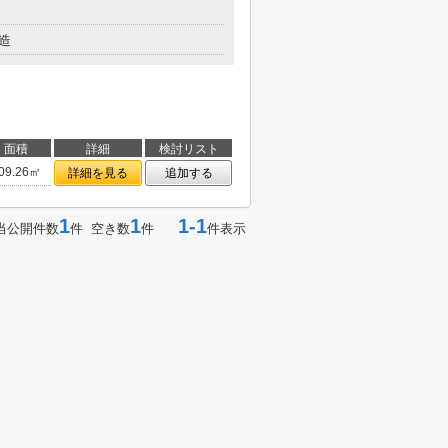
造
面積
詳細
検討リスト
09.26㎡
詳細を見る
追加する
1
1
1-1
当公開件数
件 空き数
件
件表示