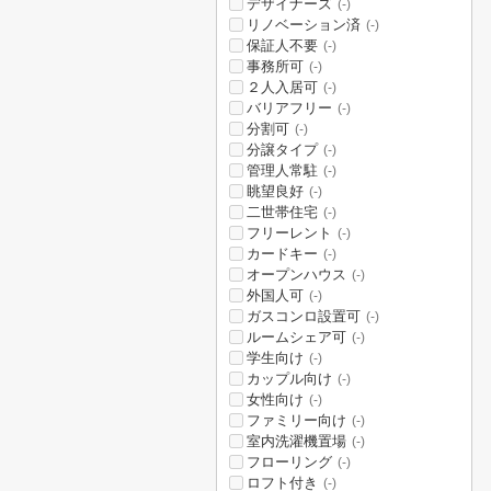
デザイナーズ
(-)
リノベーション済
(-)
保証人不要
(-)
事務所可
(-)
２人入居可
(-)
バリアフリー
(-)
分割可
(-)
分譲タイプ
(-)
管理人常駐
(-)
眺望良好
(-)
二世帯住宅
(-)
フリーレント
(-)
カードキー
(-)
オープンハウス
(-)
外国人可
(-)
ガスコンロ設置可
(-)
ルームシェア可
(-)
学生向け
(-)
カップル向け
(-)
女性向け
(-)
ファミリー向け
(-)
室内洗濯機置場
(-)
フローリング
(-)
ロフト付き
(-)