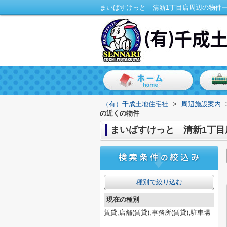
（有）千成土地住宅社
>
周辺施設案内
の近くの物件
まいばすけっと 清新1丁目
種別で絞り込む
現在の種別
賃貸,店舗(賃貸),事務所(賃貸),駐車場