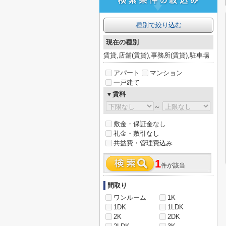
種別で絞り込む
現在の種別
賃貸,店舗(賃貸),事務所(賃貸),駐車場
アパート
マンション
一戸建て
▼賃料
～
敷金・保証金なし
礼金・敷引なし
共益費・管理費込み
1
件が該当
間取り
ワンルーム
1K
1DK
1LDK
2K
2DK