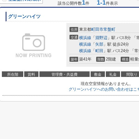
1
1-1
該当公開件数
件
件表示
グリーンハイツ
東京都
町田市
常盤町
住所
交通
横浜線
「
淵野辺
」駅 バス8分 「
横浜線
「
矢部
」駅 徒歩24分
横浜線
「
町田
」駅 バス24分 「
築41年
2階建
軽量
築年
階数
構造
所在階
賃料
管理費・共益費
敷金
礼金
間取り
現在空室情報がありません。
グリーンハイツへのお問い合わせはこ