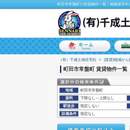
（有）千成土地住宅社
>
(賃貸)地域から
町田市常盤町 賃貸物件一覧
地域
町田市常盤町
賃料
下限なし～上限なし
駅徒歩
指定しない
設備条件
指定なし