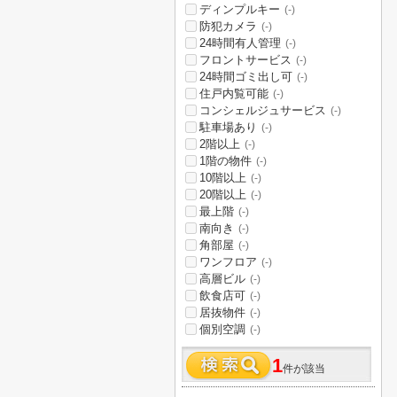
ディンプルキー
(-)
防犯カメラ
(-)
24時間有人管理
(-)
フロントサービス
(-)
24時間ゴミ出し可
(-)
住戸内覧可能
(-)
コンシェルジュサービス
(-)
駐車場あり
(-)
2階以上
(-)
1階の物件
(-)
10階以上
(-)
20階以上
(-)
最上階
(-)
南向き
(-)
角部屋
(-)
ワンフロア
(-)
高層ビル
(-)
飲食店可
(-)
居抜物件
(-)
個別空調
(-)
1
件が該当