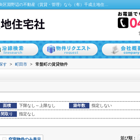
町田市常盤町の賃貸物件一覧｜相模原市中央区淵野辺の不動産（賃貸・管理）なら（有）千成土地住宅社
探す
>
町田市
>
常盤町の賃貸物件
面積
下限なし～上限なし
築年数
指定しない
間取り
指定なし
並び順：
空室物件のみ表示