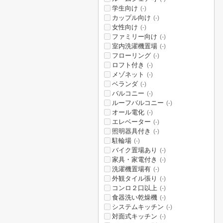
学生向け
(-)
カップル向け
(-)
女性向け
(-)
ファミリー向け
(-)
室内洗濯機置場
(-)
フローリング
(-)
ロフト付き
(-)
メゾネット
(-)
ベランダ
(-)
バルコニー
(-)
ルーフバルコニー
(-)
オール電化
(-)
エレベーター
(-)
照明器具付き
(-)
駐輪場
(-)
バイク置場あり
(-)
家具・家電付き
(-)
洗濯機置場有
(-)
外観タイル張り
(-)
コンロ２口以上
(-)
食器洗い乾燥機
(-)
システムキッチン
(-)
対面式キッチン
(-)