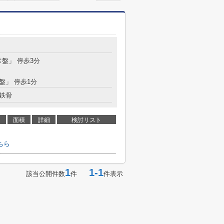
常盤」 停歩3分
常盤」 停歩1分
鉄骨
面積
詳細
検討リスト
ちら
1
1-1
該当公開件数
件
件表示