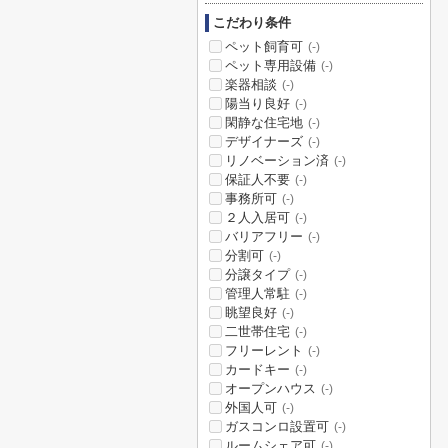
こだわり条件
ペット飼育可
(-)
ペット専用設備
(-)
楽器相談
(-)
陽当り良好
(-)
閑静な住宅地
(-)
デザイナーズ
(-)
リノベーション済
(-)
保証人不要
(-)
事務所可
(-)
２人入居可
(-)
バリアフリー
(-)
分割可
(-)
分譲タイプ
(-)
管理人常駐
(-)
眺望良好
(-)
二世帯住宅
(-)
フリーレント
(-)
カードキー
(-)
オープンハウス
(-)
外国人可
(-)
ガスコンロ設置可
(-)
ルームシェア可
(-)