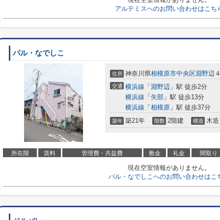
アルテミスへのお問い合わせはこち
パル・なでしこ
神奈川県
相模原市中央区
淵野辺
住所
交通
横浜線
「
淵野辺
」駅 徒歩2分
横浜線
「
矢部
」駅 徒歩13分
横浜線
「
相模原
」駅 徒歩37分
築21年
2階建
木造
築年
階数
構造
所在階
賃料
管理費・共益費
敷金
礼金
間取り
現在空室情報がありません。
パル・なでしこへのお問い合わせはこ