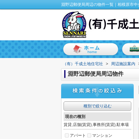
（有）千成土地住宅社
>
周辺施設案内
淵野辺郵便局周辺物件
種別で絞り込む
現在の種別
賃貸,店舗(賃貸),事務所(賃貸),駐車場
アパート
マンション