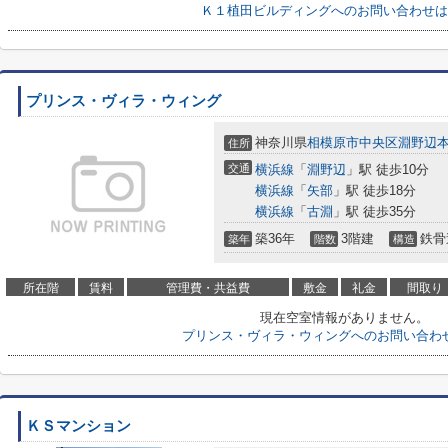
Ｋ１植田ビルディングへのお問い合わせは
プリンス・ヴィラ・ウィング
神奈川県
相模原市中央区
淵野辺
住所
交通
横浜線
「
淵野辺
」駅 徒歩10分
横浜線
「
矢部
」駅 徒歩18分
横浜線
「
古淵
」駅 徒歩35分
築36年
3階建
鉄骨
築年
階数
構造
所在階
賃料
管理費・共益費
敷金
礼金
間取り
現在空室情報がありません。
プリンス・ヴィラ・ウィングへのお問い合わ
ＫＳマンション