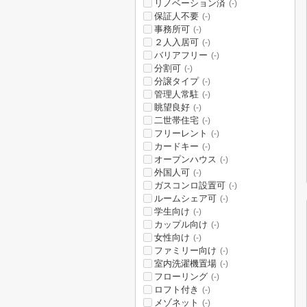
リノベーション済
(-)
保証人不要
(-)
事務所可
(-)
２人入居可
(-)
バリアフリー
(-)
分割可
(-)
分譲タイプ
(-)
管理人常駐
(-)
眺望良好
(-)
二世帯住宅
(-)
フリーレント
(-)
カードキー
(-)
オープンハウス
(-)
外国人可
(-)
ガスコンロ設置可
(-)
ルームシェア可
(-)
学生向け
(-)
カップル向け
(-)
女性向け
(-)
ファミリー向け
(-)
室内洗濯機置場
(-)
フローリング
(-)
ロフト付き
(-)
メゾネット
(-)