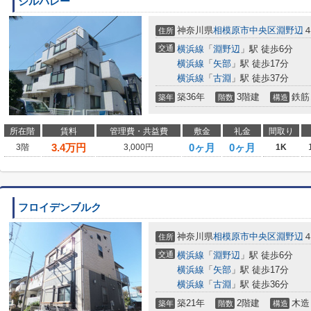
ジルバレー
神奈川県
相模原市中央区
淵野辺
住所
交通
横浜線
「
淵野辺
」駅 徒歩6分
横浜線
「
矢部
」駅 徒歩17分
横浜線
「
古淵
」駅 徒歩37分
築36年
3階建
鉄筋
築年
階数
構造
所在階
賃料
管理費・共益費
敷金
礼金
間取り
3.4
万円
0ヶ月
0ヶ月
3階
3,000円
1K
フロイデンブルク
神奈川県
相模原市中央区
淵野辺
住所
交通
横浜線
「
淵野辺
」駅 徒歩6分
横浜線
「
矢部
」駅 徒歩17分
横浜線
「
古淵
」駅 徒歩36分
築21年
2階建
木造
築年
階数
構造