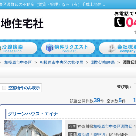
淵野辺郵便局周辺の物件一覧｜相模原市中央区淵野辺の不動産（賃貸・管理）なら（有）千成土地住宅社
>
相模原市中央区
>
相模原市中央区の郵便局
>
淵野辺郵便局
>
淵野辺
並び順：
空室物件のみ表示
39
5
1-
該当公開件数
件 空き数
件
グリーンハウス・エイナ
神奈川県
相模原市中央区
淵野辺
住所
交通
横浜線
「
淵野辺
」駅 徒歩8分