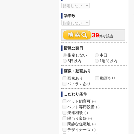
築年数
39
件が該当
情報公開日
指定しない
本日
3日以内
1週間以内
画像・動画あり
画像あり
動画あり
パノラマあり
こだわり条件
ペット飼育可
(-)
ペット専用設備
(-)
楽器相談
(-)
陽当り良好
(-)
閑静な住宅地
(-)
デザイナーズ
(-)