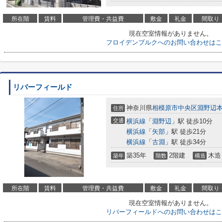
所在階
賃料
管理費・共益費
敷金
礼金
間取り
現在空室情報がありません。
フロイデンブルクへのお問い合わせはこ
リバーフィールド
神奈川県
相模原市中央区
淵野辺
住所
交通
横浜線
「
淵野辺
」駅 徒歩10分
横浜線
「
矢部
」駅 徒歩21分
横浜線
「
古淵
」駅 徒歩34分
築35年
2階建
木造
築年
階数
構造
所在階
賃料
管理費・共益費
敷金
礼金
間取り
現在空室情報がありません。
リバーフィールドへのお問い合わせはこ