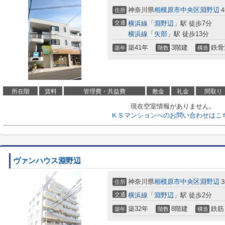
神奈川県
相模原市中央区
淵野辺
住所
交通
横浜線
「
淵野辺
」駅 徒歩7分
横浜線
「
矢部
」駅 徒歩13分
築41年
3階建
鉄骨
築年
階数
構造
所在階
賃料
管理費・共益費
敷金
礼金
間取り
現在空室情報がありません。
ＫＳマンションへのお問い合わせはこ
ヴァンハウス淵野辺
神奈川県
相模原市中央区
淵野辺
住所
交通
横浜線
「
淵野辺
」駅 徒歩2分
築32年
8階建
鉄筋
築年
階数
構造