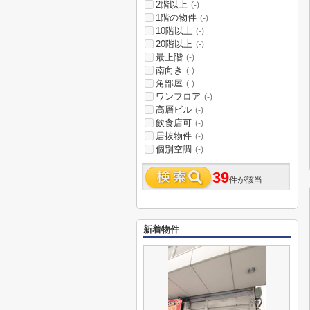
2階以上
(-)
1階の物件
(-)
10階以上
(-)
20階以上
(-)
最上階
(-)
南向き
(-)
角部屋
(-)
ワンフロア
(-)
高層ビル
(-)
飲食店可
(-)
居抜物件
(-)
個別空調
(-)
39
件が該当
新着物件