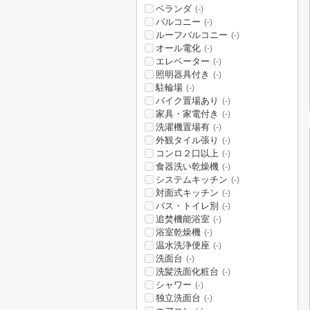
ベランダ
(-)
バルコニー
(-)
ルーフバルコニー
(-)
オール電化
(-)
エレベーター
(-)
照明器具付き
(-)
駐輪場
(-)
バイク置場あり
(-)
家具・家電付き
(-)
洗濯機置場有
(-)
外観タイル張り
(-)
コンロ２口以上
(-)
食器洗い乾燥機
(-)
システムキッチン
(-)
対面式キッチン
(-)
バス・トイレ別
(-)
追焚機能浴室
(-)
浴室乾燥機
(-)
温水洗浄便座
(-)
洗面台
(-)
洗髪洗面化粧台
(-)
シャワー
(-)
独立洗面台
(-)