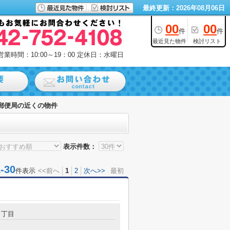
最終更新：2026年08月06日
00
00
件
件
最近見た物件
検討リスト
営業時間：10:00～19：00
定休日：水曜日
郵便局の近くの物件
表示件数：
30
件表示
<<前へ
1
2
次へ>>
最初
４丁目