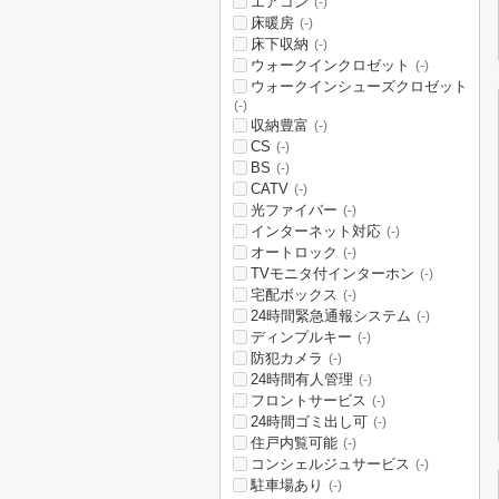
エアコン
(-)
床暖房
(-)
床下収納
(-)
ウォークインクロゼット
(-)
ウォークインシューズクロゼット
(-)
収納豊富
(-)
CS
(-)
BS
(-)
CATV
(-)
光ファイバー
(-)
インターネット対応
(-)
オートロック
(-)
TVモニタ付インターホン
(-)
宅配ボックス
(-)
24時間緊急通報システム
(-)
ディンプルキー
(-)
防犯カメラ
(-)
24時間有人管理
(-)
フロントサービス
(-)
24時間ゴミ出し可
(-)
住戸内覧可能
(-)
コンシェルジュサービス
(-)
駐車場あり
(-)