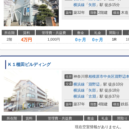
横浜線
「
矢部
」駅 徒歩15分
築32年
2階建
木造
築年
階数
構造
所在階
賃料
管理費・共益費
敷金
礼金
間取り
4
万円
0ヶ月
0ヶ月
2階
1,000円
1R
1
Ｋ１植田ビルディング
神奈川県
相模原市中央区
淵野辺
住所
交通
横浜線
「
淵野辺
」駅 徒歩10分
横浜線
「
矢部
」駅 徒歩18分
横浜線
「
古淵
」駅 徒歩37分
築37年
4階建
鉄筋
築年
階数
構造
所在階
賃料
管理費・共益費
敷金
礼金
間取り
現在空室情報がありません。