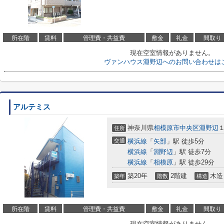
所在階
賃料
管理費・共益費
敷金
礼金
間取り
現在空室情報がありません。
ヴァンハウス淵野辺へのお問い合わせは
アルテミス
神奈川県
相模原市中央区
淵野辺
住所
交通
横浜線
「
矢部
」駅 徒歩5分
横浜線
「
淵野辺
」駅 徒歩7分
横浜線
「
相模原
」駅 徒歩29分
築20年
2階建
木造
築年
階数
構造
所在階
賃料
管理費・共益費
敷金
礼金
間取り
現在空室情報がありません。