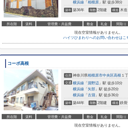
横浜線
「
相模原
」駅 徒歩38分
築36年
2階建
木造
築年
階数
構造
所在階
賃料
管理費・共益費
敷金
礼金
間取り
現在空室情報がありません。
ハイツひまわりへのお問い合わせはこ
コーポ高根
神奈川県
相模原市中央区
高根
１
住所
交通
横浜線
「
淵野辺
」駅 徒歩10分
横浜線
「
矢部
」駅 徒歩20分
横浜線
「
古淵
」駅 徒歩36分
築44年
2階建
鉄骨
築年
階数
構造
所在階
賃料
管理費・共益費
敷金
礼金
間取り
現在空室情報がありません。