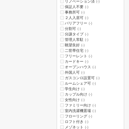
リノベーション済
(-)
保証人不要
(-)
事務所可
(-)
２人入居可
(-)
バリアフリー
(-)
分割可
(-)
分譲タイプ
(-)
管理人常駐
(-)
眺望良好
(-)
二世帯住宅
(-)
フリーレント
(-)
カードキー
(-)
オープンハウス
(-)
外国人可
(-)
ガスコンロ設置可
(-)
ルームシェア可
(-)
学生向け
(-)
カップル向け
(-)
女性向け
(-)
ファミリー向け
(-)
室内洗濯機置場
(-)
フローリング
(-)
ロフト付き
(-)
メゾネット
(-)