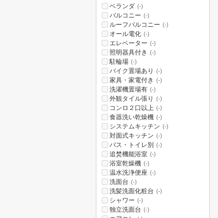
ベランダ
(-)
バルコニー
(-)
ルーフバルコニー
(-)
オール電化
(-)
エレベーター
(-)
照明器具付き
(-)
駐輪場
(-)
バイク置場あり
(-)
家具・家電付き
(-)
洗濯機置場有
(-)
外観タイル張り
(-)
コンロ２口以上
(-)
食器洗い乾燥機
(-)
システムキッチン
(-)
対面式キッチン
(-)
バス・トイレ別
(-)
追焚機能浴室
(-)
浴室乾燥機
(-)
温水洗浄便座
(-)
洗面台
(-)
洗髪洗面化粧台
(-)
シャワー
(-)
独立洗面台
(-)