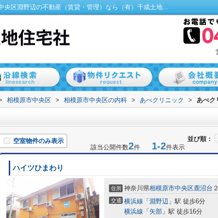
あべクリニック周辺の物件一覧｜相模原市中央区淵野辺の不動産（賃貸・管理）なら（有）千成土地住宅社
>
相模原市中央区
>
相模原市中央区の内科
>
あべクリニック
>
あべク
並び順：
空室物件のみ表示
2
1-2
該当公開件数
件
件表示
ハイツひまわり
神奈川県
相模原市中央区
鹿沼台
住所
交通
横浜線
「
淵野辺
」駅 徒歩6分
横浜線
「
矢部
」駅 徒歩16分