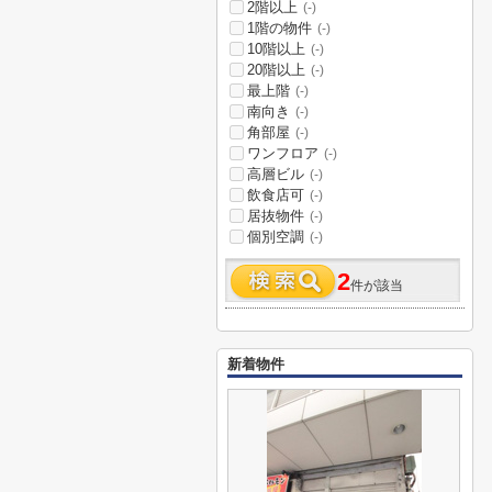
2階以上
(-)
1階の物件
(-)
10階以上
(-)
20階以上
(-)
最上階
(-)
南向き
(-)
角部屋
(-)
ワンフロア
(-)
高層ビル
(-)
飲食店可
(-)
居抜物件
(-)
個別空調
(-)
2
件が該当
新着物件