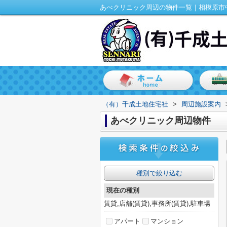
（有）千成土地住宅社
>
周辺施設案内
あべクリニック周辺物件
種別で絞り込む
現在の種別
賃貸,店舗(賃貸),事務所(賃貸),駐車場
アパート
マンション