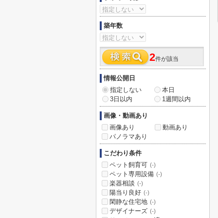
築年数
2
件が該当
情報公開日
指定しない
本日
3日以内
1週間以内
画像・動画あり
画像あり
動画あり
パノラマあり
こだわり条件
ペット飼育可
(-)
ペット専用設備
(-)
楽器相談
(-)
陽当り良好
(-)
閑静な住宅地
(-)
デザイナーズ
(-)