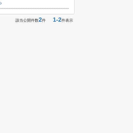
ら
2
1-2
該当公開件数
件
件表示