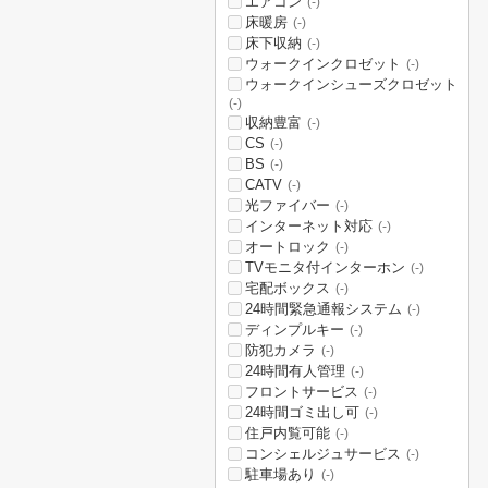
エアコン
(-)
床暖房
(-)
床下収納
(-)
ウォークインクロゼット
(-)
ウォークインシューズクロゼット
(-)
収納豊富
(-)
CS
(-)
BS
(-)
CATV
(-)
光ファイバー
(-)
インターネット対応
(-)
オートロック
(-)
TVモニタ付インターホン
(-)
宅配ボックス
(-)
24時間緊急通報システム
(-)
ディンプルキー
(-)
防犯カメラ
(-)
24時間有人管理
(-)
フロントサービス
(-)
24時間ゴミ出し可
(-)
住戸内覧可能
(-)
コンシェルジュサービス
(-)
駐車場あり
(-)