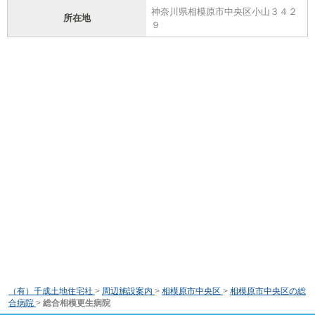
神奈川県相模原市中央区小山３４２
所在地
９
（有）千成土地住宅社
>
周辺施設案内
>
相模原市中央区
>
相模原市中央区の総
合病院
>
総合相模更生病院