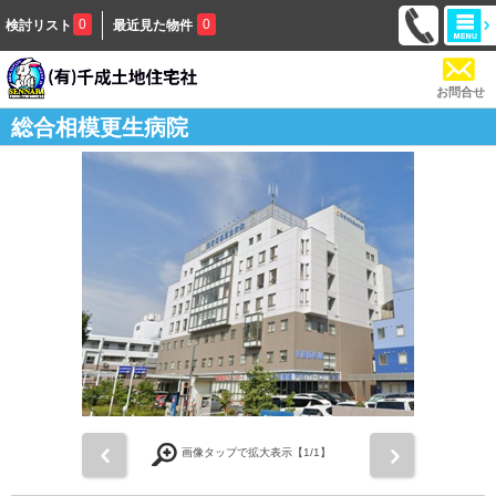
0
0
検討リスト
最近見た物件
お問合せ
総合相模更生病院
前
次
画像タップで拡大表示【
1
/1】