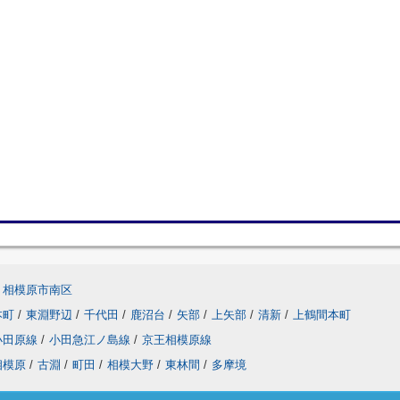
相模原市南区
本町
/
東淵野辺
/
千代田
/
鹿沼台
/
矢部
/
上矢部
/
清新
/
上鶴間本町
小田原線
/
小田急江ノ島線
/
京王相模原線
相模原
/
古淵
/
町田
/
相模大野
/
東林間
/
多摩境