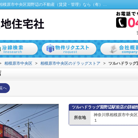
ツルハドラッグ淵野辺駅前店情報ページ｜相模原市中央区淵野辺の不動産（賃貸・管理）なら（有）千成土地住宅社
>
相模原市中央区
>
相模原市中央区のドラッグストア
>
ツルハドラッグ
店
覧へ
ツルハドラッグ淵野辺駅前店の詳細
神奈川県相模原市中央区
所在地
１