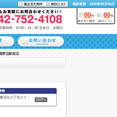
最終更新：2026年08月06日
00
00
件
件
最近見た物件
検討リスト
営業時間：10:00～19：00
定休日：水曜日
淵野辺駅前店
情報
鹿沼台２丁目２１－
MAP
▼