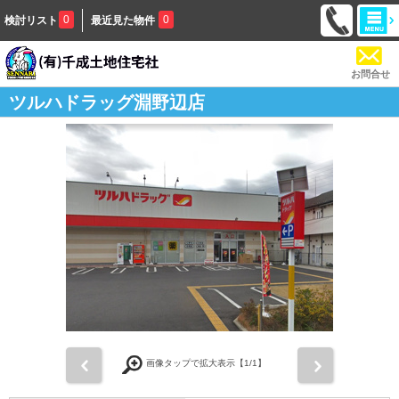
0
0
検討リスト
最近見た物件
お問合せ
ツルハドラッグ淵野辺店
前
次
画像タップで拡大表示【
1
/1】