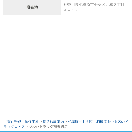
神奈川県相模原市中央区共和２丁目
所在地
４－１７
（有）千成土地住宅社
>
周辺施設案内
>
相模原市中央区
>
相模原市中央区のド
ラッグストア
>
ツルハドラッグ淵野辺店