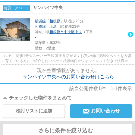
サンハイツ中央
賃貸｜アパート
横浜線
「
相模原
」駅 徒歩21分
相模線
「
上溝
」駅 徒歩23分
神奈川県
相模原市中央区
中央
３丁目
-
築年数：築32年
階数：2階建
コンビニ徒歩1分☆スーパー三和 富士見店が近くお買い物に便利☆ペットを大切
に育てている方にご紹介したいペット相談物件☆ウォシュレット付きで快適☆日
当たり良好な角部屋です☆納得でき...
現在空室情報がありません。
サンハイツ中央へのお問い合わせはこちら
該当公開件数
1
件
1-1
件表示
チェックした物件をまとめて
検討リストに追加
お問い合わせ
さらに条件を絞り込む