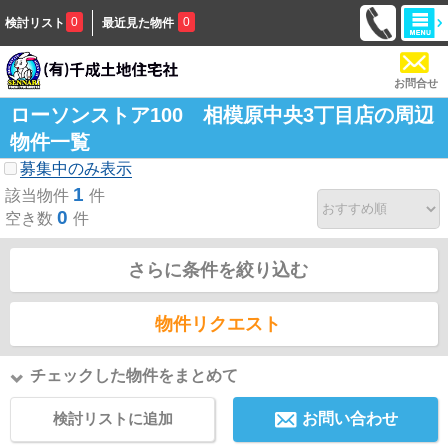
0
0
検討リスト
最近見た物件
お問合せ
ローソンストア100 相模原中央3丁目店の周辺
物件一覧
募集中のみ表示
1
該当物件
件
0
空き数
件
さらに条件を絞り込む
物件リクエスト
チェックした物件をまとめて
検討リストに追加
お問い合わせ