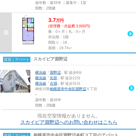
築年数：築35年 ｜募集中：
1室
階数：2階建
3.7
万
円
(管理費・共益費 3,000円)
敷：0ヶ月｜礼：0ヶ月
所在階：1階
間取り：1K
面積：19.74㎡
スカイピア淵野辺
賃貸｜アパート
横浜線
「
淵野辺
」駅 徒歩8分
横浜線
「
矢部
」駅 徒歩22分
横浜線
「
古淵
」駅 徒歩31分
神奈川県
相模原市中央区
淵野辺
５丁目
-
築年数：築36年
階数：2階建
現在空室情報がありません。
スカイピア淵野辺へのお問い合わせはこちら
相模原市中央区淵野辺本町３丁目のアパート
賃貸｜アパート