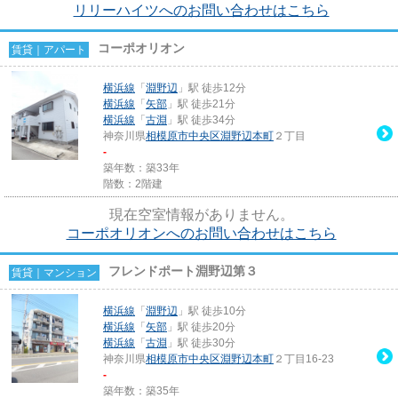
リリーハイツへのお問い合わせはこちら
コーポオリオン
賃貸｜アパート
横浜線
「
淵野辺
」駅 徒歩12分
横浜線
「
矢部
」駅 徒歩21分
横浜線
「
古淵
」駅 徒歩34分
神奈川県
相模原市中央区
淵野辺本町
２丁目
-
築年数：築33年
階数：2階建
現在空室情報がありません。
コーポオリオンへのお問い合わせはこちら
フレンドポート淵野辺第３
賃貸｜マンション
横浜線
「
淵野辺
」駅 徒歩10分
横浜線
「
矢部
」駅 徒歩20分
横浜線
「
古淵
」駅 徒歩30分
神奈川県
相模原市中央区
淵野辺本町
２丁目16-23
-
築年数：築35年