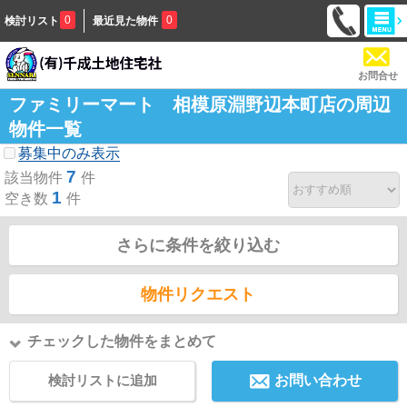
0
0
検討リスト
最近見た物件
お問合せ
ファミリーマート 相模原淵野辺本町店の周辺
物件一覧
募集中のみ表示
7
該当物件
件
1
空き数
件
さらに条件を絞り込む
物件リクエスト
チェックした物件をまとめて
検討リストに追加
お問い合わせ