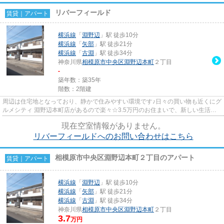
リバーフィールド
賃貸｜アパート
横浜線
「
淵野辺
」駅 徒歩10分
横浜線
「
矢部
」駅 徒歩21分
横浜線
「
古淵
」駅 徒歩34分
神奈川県
相模原市中央区
淵野辺本町
２丁目
-
築年数：築35年
階数：2階建
周辺は住宅地となっており、静かで住みやすい環境です♪日々の買い物も近くにグ
ルメシティ 淵野辺本町店があるので楽々☆3.5万円のお住まいで、新しい生活を
始めてみるのはいかがでしょ...
現在空室情報がありません。
リバーフィールドへのお問い合わせはこちら
相模原市中央区淵野辺本町２丁目のアパート
賃貸｜アパート
横浜線
「
淵野辺
」駅 徒歩10分
横浜線
「
矢部
」駅 徒歩21分
横浜線
「
古淵
」駅 徒歩34分
神奈川県
相模原市中央区
淵野辺本町
２丁目
3.7
万円