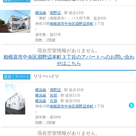
横浜線
「
淵野辺
」駅 徒歩13分
「東町（相模原市）」バス停下車 徒歩4分
神奈川県
相模原市中央区
淵野辺本町
３丁目
-
築年数：築37年
階数：2階建
現在空室情報がありません。
相模原市中央区淵野辺本町３丁目のアパートへのお問い合わ
せはこちら
リリーハイツ
賃貸｜アパート
横浜線
「
淵野辺
」駅 徒歩10分
横浜線
「
矢部
」駅 徒歩21分
横浜線
「
古淵
」駅 徒歩33分
神奈川県
相模原市中央区
淵野辺本町
２丁目
-
築年数：築34年
階数：2階建
現在空室情報がありません。