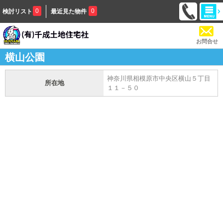
0
0
検討リスト
最近見た物件
お問合せ
横山公園
神奈川県相模原市中央区横山５丁目
所在地
１１－５０