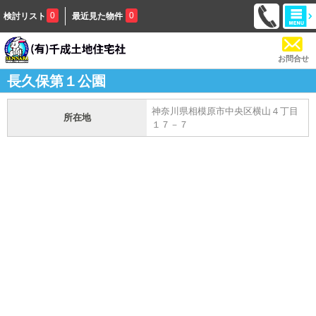
0
0
検討リスト
最近見た物件
お問合せ
長久保第１公園
神奈川県相模原市中央区横山４丁目
所在地
１７－７