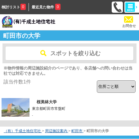
0
0
検討リスト
最近見た物件
お問合せ
町田市の大学
スポットを絞り込む
※物件情報の周辺施設紹介のページであり、各店舗への問い合わせは当
社では対応できません。
該当件数
1
件
桜美林大学
東京都町田市常盤町
-
（有）千成土地住宅社
>
周辺施設案内
>
町田市
>
町田市の大学