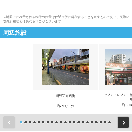
※地図上に表示される物件の位置は付近住所に所在することを表すものであり、実際の
物件所在地とは異なる場合がございます。
周辺施設
セブンイレブン 
淵野辺商店街
約104
約78m／1分
前