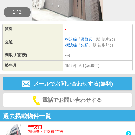
1 / 2
賃料
-
横浜線
「
淵野辺
」駅 徒歩2分
交通
横浜線
「
矢部
」駅 徒歩14分
間取り(面積)
-(-)
築年月
1995年 9月(築30年)
メールでお問い合わせする(無料)
電話でお問い合わせする
過去掲載物件一覧
***
万円
(管理費・共益費 ***円)