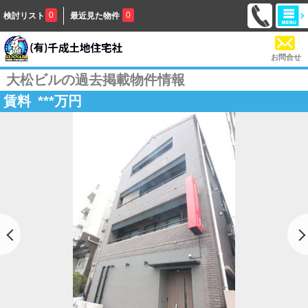
0
0
検討リスト
最近見た物件
お問合せ
大松ビルの過去掲載物件情報
賃料
***
万円