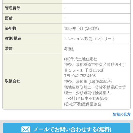
管理費等
-
面積
-
築年数
1995年 9月 (築30年)
種別/構造
マンション/鉄筋コンクリート
階建
4階建
(有)千成土地住宅社
神奈川県相模原市中央区淵野辺４丁
目１５－１ 千成ビル1F
TEL:042-752-4108
取扱会社
神奈川県知事 (16) 第3393号
宅地建物取引士・賃貸不動産経営管
理士・少額短期保険募集人
（公社)全日本不動産協会
(公社)不動産保証協会
情報の見方
メールでお問い合わせする(無料)