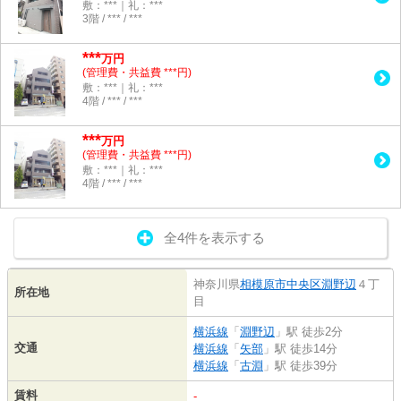
敷：***｜礼：***
3階 / *** / ***
***
万円
(管理費・共益費 ***円)
敷：***｜礼：***
4階 / *** / ***
***
万円
(管理費・共益費 ***円)
敷：***｜礼：***
4階 / *** / ***
全4件を表示する
神奈川県
相模原市中央区
淵野辺
４丁
所在地
目
横浜線
「
淵野辺
」駅 徒歩2分
交通
横浜線
「
矢部
」駅 徒歩14分
横浜線
「
古淵
」駅 徒歩39分
賃料
-