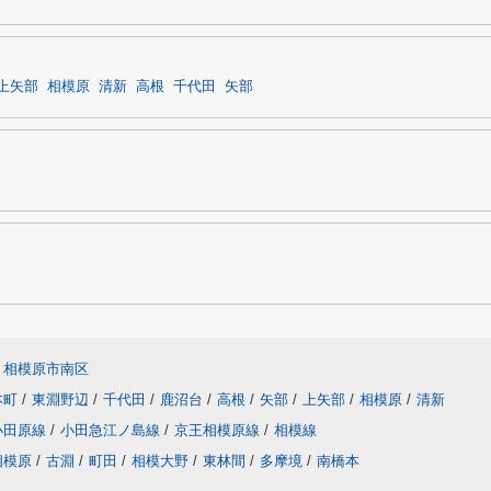
上矢部
相模原
清新
高根
千代田
矢部
相模原市南区
本町
/
東淵野辺
/
千代田
/
鹿沼台
/
高根
/
矢部
/
上矢部
/
相模原
/
清新
小田原線
/
小田急江ノ島線
/
京王相模原線
/
相模線
相模原
/
古淵
/
町田
/
相模大野
/
東林間
/
多摩境
/
南橋本