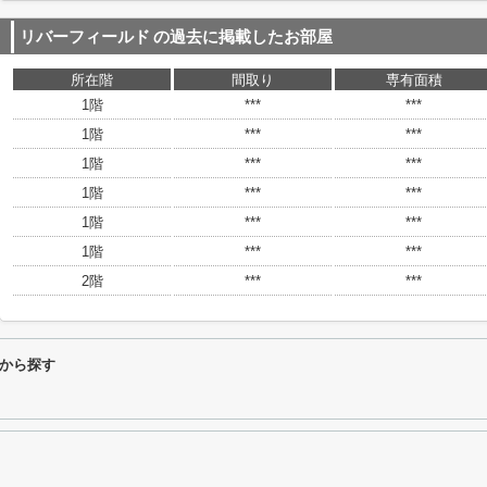
リバーフィールド
の過去に掲載したお部屋
所在階
間取り
専有面積
1階
***
***
1階
***
***
1階
***
***
1階
***
***
1階
***
***
1階
***
***
2階
***
***
から探す