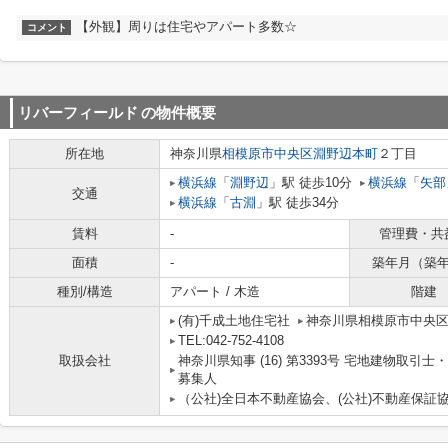
【外観】周りは住宅やアパート多数☆
コメント
リバーフィールド
の物件概要
所在地
神奈川県
相模原市中央区
淵野辺本町
２丁目
横浜線
「
淵野辺
」駅 徒歩10分
横浜線
「
矢部
交通
横浜線
「
古淵
」駅 徒歩34分
賃料
-
管理費・共
面積
-
築年月（築
種別/構造
アパート / 木造
階建
(有)千成土地住宅社
神奈川県相模原市中央区
TEL:042-752-4108
取扱会社
神奈川県知事 (16) 第3393号 宅地建物取
募集人
（公社)全日本不動産協会、(公社)不動産保証