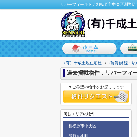
リバーフィールド／相模原市中央区淵野辺
（有）千成土地住宅社
>
(賃貸)路線・
過去掲載物件：リバーフィ
▼ご希望の物件をお探しします
同じエリアの物件
相模原市中央区
淵野辺本町