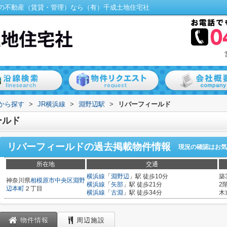
の不動産（賃貸・管理）なら（有）千成土地住宅社
駅から探す
>
JR横浜線
>
淵野辺駅
>
リバーフィールド
ールド
リバーフィールド
の過去掲載物件情報
現況の確認はお気
所在地
交通
横浜線
「
淵野辺
」駅 徒歩10分
築
神奈川県
相模原市中央区
淵野
横浜線
「
矢部
」駅 徒歩21分
2
辺本町
２丁目
横浜線
「
古淵
」駅 徒歩34分
木
物件情報
周辺施設