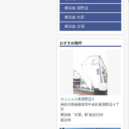
横浜線 淵野辺
横浜線 矢部
横浜線 古淵
おすすめ物件
ロッシェル東淵野辺Ⅱ
神奈川県相模原市中央区東淵野辺４丁
目
横浜線「古淵」駅 徒歩12分
築22年