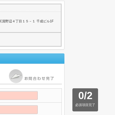
区淵野辺４丁目１５－１ 千成ビル1F
0
/
2
必須項目完了