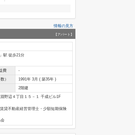
情報の見方
【アパート】
」駅 徒歩21分
益費
-
年数）
1991年 3月 ( 築35年 )
2階建
淵野辺４丁目１５－１ 千成ビル1F
引士・賃貸不動産経営管理士・少額短期保険
協会