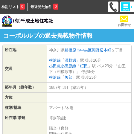
0
0
検討リスト
最近見た物件
お問合せ
コーポルルブの過去掲載物件情報
所在地
神奈川県
相模原市中央区
淵野辺本町
２丁目
横浜線
「
淵野辺
」駅 徒歩16分
小田急小田原線
「
町田
」駅 バス23分 「山王
交通
下（相模原市）」 停歩5分
横浜線
「
矢部
」駅 徒歩23分
築年月（築年数）
1987年 3月（築39年）
方位
-
種別/構造
アパート/木造
所在階/階建
1階/2階建
陽当り良好
閑静な住宅地