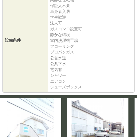
保証人不要
単身者入居
学生歓迎
法人可
ガスコンロ設置可
静かな環境
設備条件
室内洗濯機置場
フローリング
プロパンガス
公営水道
公共下水
電気有
シャワー
エアコン
シューズボックス