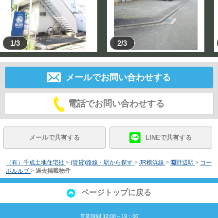
1/3
2/3
メールでお問い合わせする
電話でお問い合わせする
メールで共有する
LINEで共有する
（有）千成土地住宅社
>
(賃貸)路線・駅から探す
>
JR横浜線
>
淵野辺駅
>
コー
ポルルブ
>
過去掲載物件
ページトップに戻る
営業時間:10:00～19：00