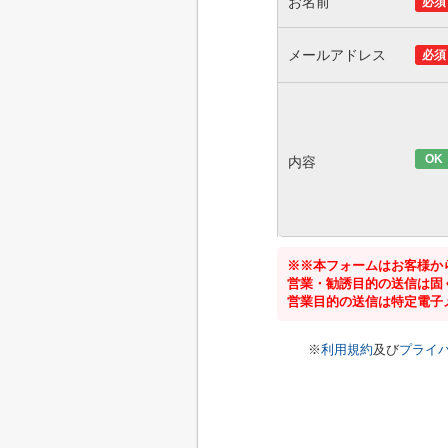
お名前
必須
メールアドレス
必須
OK
内容
※※本フォームはお客様か
営業・勧誘目的の送信は固
営業目的の送信は特定電子
※
利用規約
及び
プライ