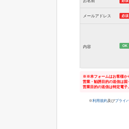
お名前
必須
メールアドレス
必須
OK
内容
※※本フォームはお客様か
営業・勧誘目的の送信は固
営業目的の送信は特定電子
※
利用規約
及び
プライ