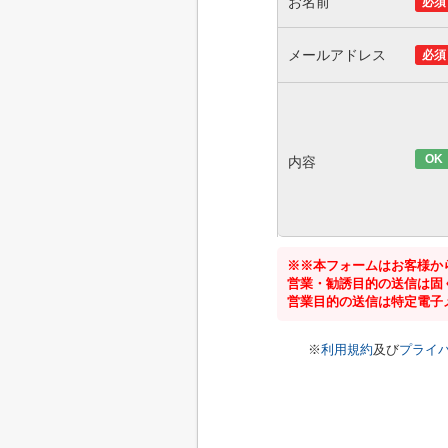
お名前
必須
メールアドレス
必須
OK
内容
※※本フォームはお客様か
営業・勧誘目的の送信は固
営業目的の送信は特定電子
※
利用規約
及び
プライ